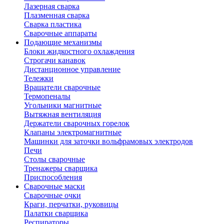
Лазерная сварка
Плазменная сварка
Сварка пластика
Сварочные аппараты
Подающие механизмы
Блоки жидкостного охлаждения
Строгачи канавок
Дистанционное управление
Тележки
Вращатели сварочные
Термопеналы
Угольники магнитные
Вытяжная вентиляция
Держатели сварочных горелок
Клапаны электромагнитные
Машинки для заточки вольфрамовых электродов
Печи
Столы сварочные
Тренажеры сварщика
Приспособления
Сварочные маски
Сварочные очки
Краги, перчатки, руковицы
Палатки сварщика
Респираторы