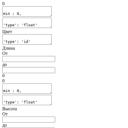
0
Цвет
Длина
От
до
0
0
Высота
От
до