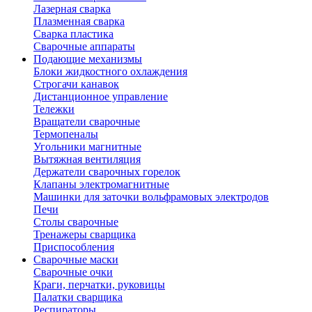
Лазерная сварка
Плазменная сварка
Сварка пластика
Сварочные аппараты
Подающие механизмы
Блоки жидкостного охлаждения
Строгачи канавок
Дистанционное управление
Тележки
Вращатели сварочные
Термопеналы
Угольники магнитные
Вытяжная вентиляция
Держатели сварочных горелок
Клапаны электромагнитные
Машинки для заточки вольфрамовых электродов
Печи
Столы сварочные
Тренажеры сварщика
Приспособления
Сварочные маски
Сварочные очки
Краги, перчатки, руковицы
Палатки сварщика
Респираторы