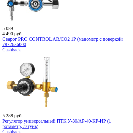
5 089
4 490
руб
Сварог PRO CONTROL AR/CO2 1Р (манометр с поверкой)
7872636000
Cashback
5 288
руб
Регулятор универсальный ПТК У-30/АР-40-КР-ИР (1
ротаметр, латунь)
Cashback