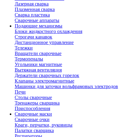
Лазерная сварка
Плазменная сварка
Сварка пластика
Сварочные аппараты
Подающие механизмы
Блоки жидкостного охлаждения
Строгачи канавок
Дистанционное управление
Тележки
Вращатели сварочные
Термопеналы
Угольники магнитные
Вытяжная вентиляция
Держатели сварочных горелок
Клапаны электромагнитные
Машинки для заточки вольфрамовых электродов
Печи
Столы сварочные
Тренажеры сварщика
Приспособления
Сварочные маски
Сварочные очки
Краги, перчатки, руковицы
Палатки сварщика
Респираторы