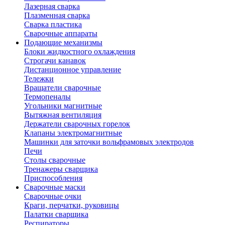
Лазерная сварка
Плазменная сварка
Сварка пластика
Сварочные аппараты
Подающие механизмы
Блоки жидкостного охлаждения
Строгачи канавок
Дистанционное управление
Тележки
Вращатели сварочные
Термопеналы
Угольники магнитные
Вытяжная вентиляция
Держатели сварочных горелок
Клапаны электромагнитные
Машинки для заточки вольфрамовых электродов
Печи
Столы сварочные
Тренажеры сварщика
Приспособления
Сварочные маски
Сварочные очки
Краги, перчатки, руковицы
Палатки сварщика
Респираторы