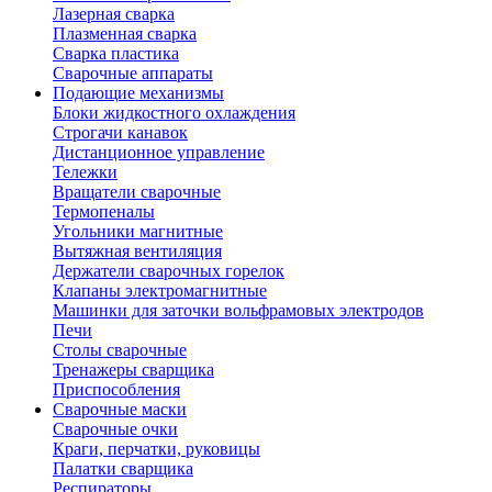
Лазерная сварка
Плазменная сварка
Сварка пластика
Сварочные аппараты
Подающие механизмы
Блоки жидкостного охлаждения
Строгачи канавок
Дистанционное управление
Тележки
Вращатели сварочные
Термопеналы
Угольники магнитные
Вытяжная вентиляция
Держатели сварочных горелок
Клапаны электромагнитные
Машинки для заточки вольфрамовых электродов
Печи
Столы сварочные
Тренажеры сварщика
Приспособления
Сварочные маски
Сварочные очки
Краги, перчатки, руковицы
Палатки сварщика
Респираторы