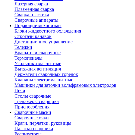
Лазерная сварка
Плазменная сварка
Сварка пластика
Сварочные аппараты
Подающие механизмы
Блоки жидкостного охлаждения
Строгачи канавок
Дистанционное управление
Тележки
Вращатели сварочные
Термопеналы
Угольники магнитные
Вытяжная вентиляция
Держатели сварочных горелок
Клапаны электромагнитные
Машинки для заточки вольфрамовых электродов
Печи
Столы сварочные
Тренажеры сварщика
Приспособления
Сварочные маски
Сварочные очки
Краги, перчатки, руковицы
Палатки сварщика
Респираторы