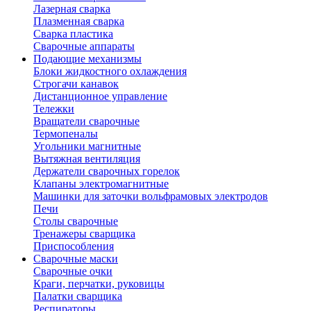
Лазерная сварка
Плазменная сварка
Сварка пластика
Сварочные аппараты
Подающие механизмы
Блоки жидкостного охлаждения
Строгачи канавок
Дистанционное управление
Тележки
Вращатели сварочные
Термопеналы
Угольники магнитные
Вытяжная вентиляция
Держатели сварочных горелок
Клапаны электромагнитные
Машинки для заточки вольфрамовых электродов
Печи
Столы сварочные
Тренажеры сварщика
Приспособления
Сварочные маски
Сварочные очки
Краги, перчатки, руковицы
Палатки сварщика
Респираторы