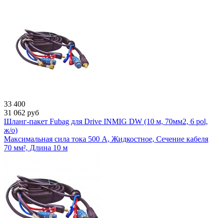
33 400
31 062
руб
Шланг-пакет Fubag для Drive INMIG DW (10 м, 70мм2, 6 pol,
ж/о)
Максимальная сила тока 500 А, Жидкостное, Сечение кабеля
70 мм², Длина 10 м