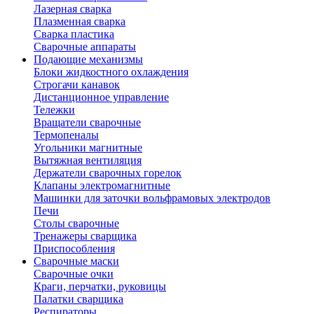
Лазерная сварка
Плазменная сварка
Сварка пластика
Сварочные аппараты
Подающие механизмы
Блоки жидкостного охлаждения
Строгачи канавок
Дистанционное управление
Тележки
Вращатели сварочные
Термопеналы
Угольники магнитные
Вытяжная вентиляция
Держатели сварочных горелок
Клапаны электромагнитные
Машинки для заточки вольфрамовых электродов
Печи
Столы сварочные
Тренажеры сварщика
Приспособления
Сварочные маски
Сварочные очки
Краги, перчатки, руковицы
Палатки сварщика
Респираторы