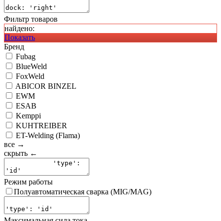
Фильтр товаров
найдено:
Показать
Бренд
Fubag
BlueWeld
FoxWeld
ABICOR BINZEL
EWM
ESAB
Kemppi
KUHTREIBER
ET-Welding (Flama)
все →
скрыть ←
Режим работы
Полуавтоматическая сварка (MIG/MAG)
Максимальная сила тока