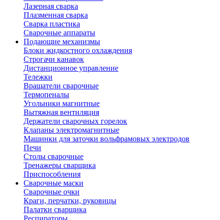
Лазерная сварка
Плазменная сварка
Сварка пластика
Сварочные аппараты
Подающие механизмы
Блоки жидкостного охлаждения
Строгачи канавок
Дистанционное управление
Тележки
Вращатели сварочные
Термопеналы
Угольники магнитные
Вытяжная вентиляция
Держатели сварочных горелок
Клапаны электромагнитные
Машинки для заточки вольфрамовых электродов
Печи
Столы сварочные
Тренажеры сварщика
Приспособления
Сварочные маски
Сварочные очки
Краги, перчатки, руковицы
Палатки сварщика
Респираторы